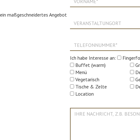
n ein maßgeschneidertes Angebot
Ich habe Interesse an:
Fingerf
Buffet (warm)
Gr
Menü
De
Vegetarisch
Ge
Tische & Zelte
De
Location