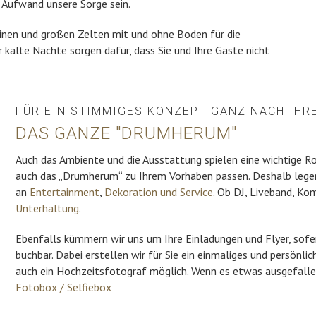
n Aufwand unsere Sorge sein.
inen und großen Zelten mit und ohne Boden für die
 kalte Nächte sorgen dafür, dass Sie und Ihre Gäste nicht
FÜR EIN STIMMIGES KONZEPT GANZ NACH IH
DAS GANZE "DRUMHERUM"
Auch das Ambiente und die Ausstattung spielen eine wichtige Rol
auch das „Drumherum“ zu Ihrem Vorhaben passen. Deshalb legen
an
Entertainment
,
Dekoration und Service
. Ob DJ, Liveband, Ko
Unterhaltung
.
Ebenfalls kümmern wir uns um Ihre Einladungen und Flyer, sof
buchbar. Dabei erstellen wir für Sie ein einmaliges und persönlic
auch ein Hochzeitsfotograf möglich. Wenn es etwas ausgefallene
Fotobox / Selfiebox