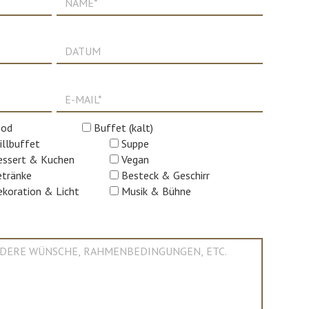
ood
Buffet (kalt)
illbuffet
Suppe
ssert & Kuchen
Vegan
tränke
Besteck & Geschirr
koration & Licht
Musik & Bühne