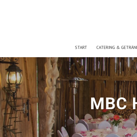
START
CATERING & GETRÄN
MBC 